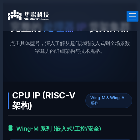
跳
至
内
容
完整的
处理器 IP
货架集群
点击具体型号，深入了解从超低功耗嵌入式到全场景数
字算力的详细架构与技术规格。
产品中心
RISC-V处理器IP
通用处理器IP
CPU IP (RISC-V
车规处理器IP
Wing-M & Wing-A
架构)
系列
安全处理器IP
Wing-M 系列 (嵌入式/工控/安全)