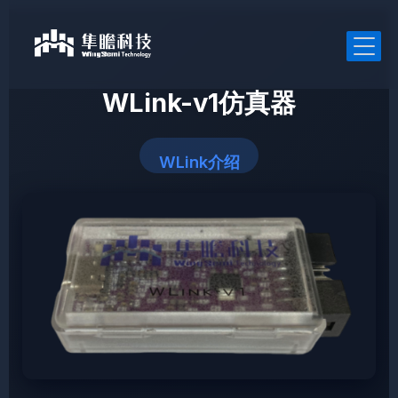
跳
至
内
容
WLink-v1仿真器
WLink介绍
产品中心
RISC-V处理器IP
技术中心
通用处理器IP
IP相关技术
车规处理器IP
安全处理器IP