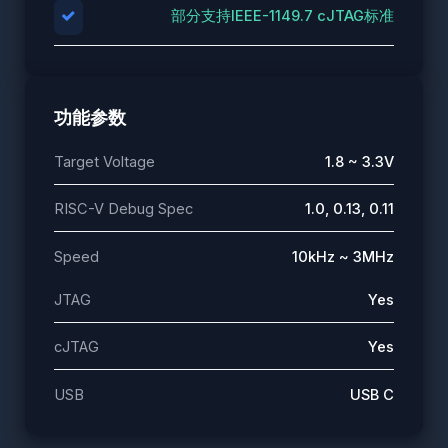
部分支持IEEE-1149.7 cJTAG标准
功能参数
Target Voltage
1.8 ~ 3.3V
RISC-V Debug Spec
1.0, 0.13, 0.11
Speed
10kHz ~ 3MHz
JTAG
Yes
cJTAG
Yes
USB
USB C