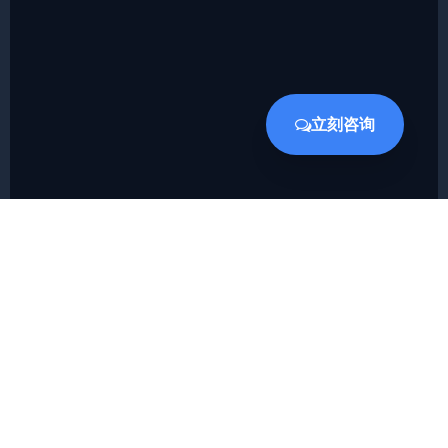
立刻咨询
隼瞻科技是一家专注于提供专用处理器IP和EDA设计平台的
创新型高科技公司，致力于为客户提供高性能、低功耗的处
理器IP和先进的EDA设计工具。