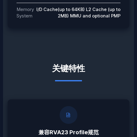
Memory
I/D Cache(up to 64KB) L2 Cache (up to
System
2MB) MMU and optional PMP
关键特性
兼容RVA23 Profile规范