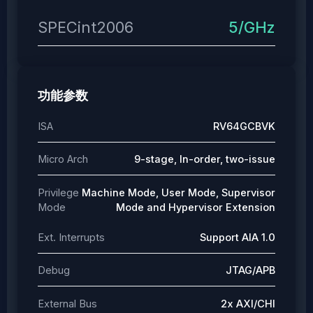
SPECint2006
5/GHz
功能参数
ISA
RV64GCBVK
Micro Arch
9-stage, In-order, two-issue
Privilege
Machine Mode, User Mode, Supervisor
Mode
Mode and Hypervisor Extension
Ext. Interrupts
Support AIA 1.0
Debug
JTAG/APB
External Bus
2x AXI/CHI