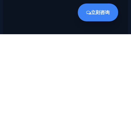
立刻咨询
隼瞻科技是一家专注于提供专用处理器IP和EDA设计平台的
创新型高科技公司，致力于为客户提供高性能、低功耗的处
理器IP和先进的EDA设计工具。
产品
核心处理器IP