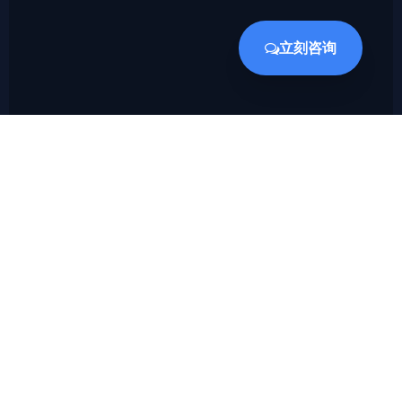
立刻咨询
隼瞻科技是一家专注于提供专用处理器IP和EDA设计平台的
创新型高科技公司，致力于为客户提供高性能、低功耗的处
理器IP和先进的EDA设计工具。
产品