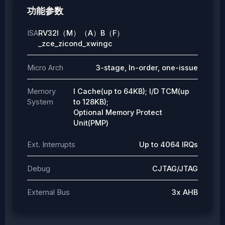
功能参数
ISA
RV32I（M）（A）B（F）
_zce_zicond_xwingc
Micro Arch
3-stage, In-order, one-issue
Memory
I Cache(up to 64KB); I/D TCM(up
System
to 128KB);
Optional Memory Protect
Unit(PMP)
Ext. Interrupts
Up to 4064 IRQs
Debug
CJTAG/JTAG
External Bus
3x AHB