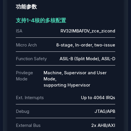
功能参数
支持1-4核的多核配置
ISA
RV32IMBAFDV_zce_zicond
Micro Arch
8-stage, In-order, two-issue
Function Safety
ASIL-B (Split Mode), ASIL-D
Privilege
Machine, Supervisor and User
Mode
Mode,
supporting Hypervisor
Ext. Interrupts
Up to 4064 IRQs
Debug
JTAG/APB
External Bus
2x AHB/AXI