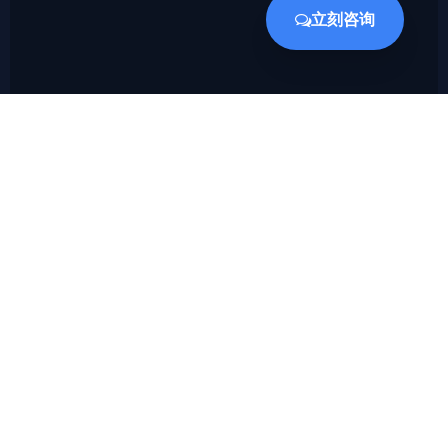
立刻咨询
隼瞻科技是一家专注于提供专用处理器IP和EDA设计平台的
创新型高科技公司，致力于为客户提供高性能、低功耗的处
理器IP和先进的EDA设计工具。
产品
核心处理器IP