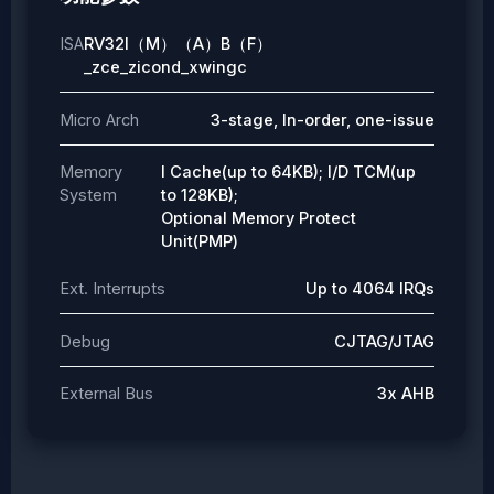
ISA
RV32I（M）（A）B（F）
_zce_zicond_xwingc
Micro Arch
3-stage, In-order, one-issue
Memory
I Cache(up to 64KB); I/D TCM(up
System
to 128KB);
Optional Memory Protect
Unit(PMP)
Ext. Interrupts
Up to 4064 IRQs
Debug
CJTAG/JTAG
External Bus
3x AHB